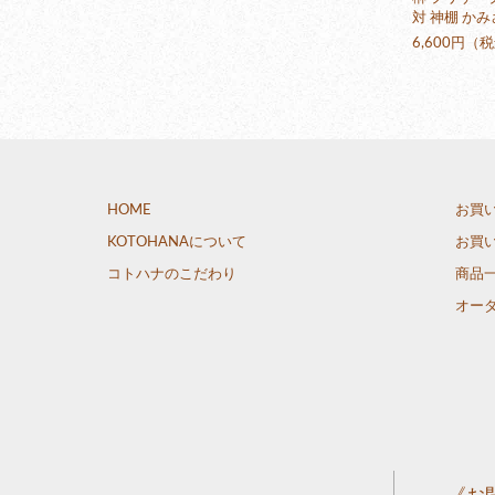
対 神棚 か
6,600円（
HOME
お買
KOTOHANAについて
お買
コトハナのこだわり
商品
オー