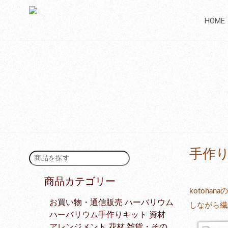
HOME
手作
商品カテゴリー
kotoh
お買い物・通信販売
ハーバリウム
しながら繊
ハーバリウム手作りキット
資材
アレンジメント
花材
雑貨・その