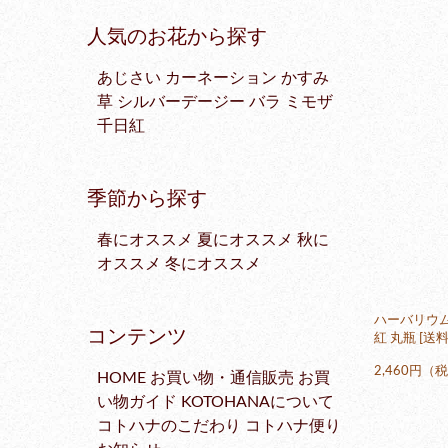
人気のお花から探す
あじさい
カーネーション
かすみ
草
シルバーデージー
バラ
ミモザ
千日紅
季節から探す
春にオススメ
夏にオススメ
秋に
オススメ
冬にオススメ
ハーバリウム
コンテンツ
紅 丸瓶 [送
2,460円（
HOME
お買い物・通信販売
お買
い物ガイド
KOTOHANAについて
コトハナのこだわり
コトハナ便り