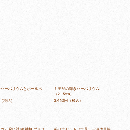
のハーバリウムとボールペ
ミモザの輝きハーバリウム
ト
（21.5cm）
円（税込）
3,460円（税込）
ウム 榊 1対 榊 神棚 プリザ
盛り塩セット（塩花）ー波佐見焼