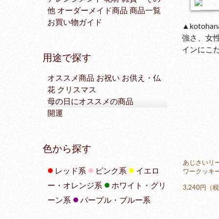
他
オーダーメイド商品
商品一覧
お買い物ガイド
▲koto
強さ、女
インにこ
用途で探す
オススメ商品
お祝い
お供え・仏
花
クリスマス
母の日にオススメの商品
開運
色から探す
あじさいリ
●
●
●
レッド系
ピンク系
イエロ
ワークッキ
●
ー・オレンジ系
ホワイト・グリ
3,240円（
●
ーン系
パープル・ブルー系