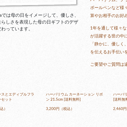
ボールペンなど様
hanaでは母の日をイメージして、優しさ、
算やお相手のお好
性らしさを表現した母の日ギフトのデザ
1年を通して様々
だわっています。
が活躍する世の中
「静かに、優しく
を伝えるお手伝い
ご要望やご質問は
ースとエディブルフラ
ハーバリウム カーネーション リボ
ハーバリ
ーセット
ン 21.5cm [送料無料]
[送料無
税込）
3,200円（税込）
2,46