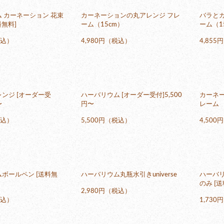
 カーネーション 花束
カーネーションの丸アレンジ フレ
バラと
送料無料]
ーム（15cm）
ーム（1
税込）
4,980円（税込）
4,85
ンジ [オーダー受
ハーバリウム [オーダー受付]5,500
カーネー
〜
円〜
レーム
税込）
5,500円（税込）
4,50
ボールペン [送料無
ハーバリウム丸瓶水引きuniverse
ハーバリ
のみ [送
2,980円（税込）
税込）
1,73