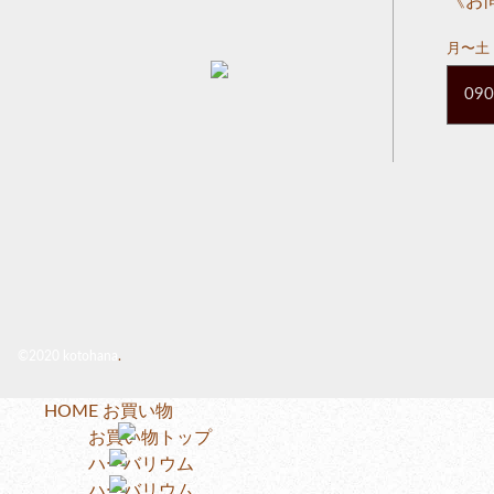
《お
月〜土 
090
©2020 kotohana
.
HOME
お買い物
お買い物トップ
ハーバリウム
ハーバリウム