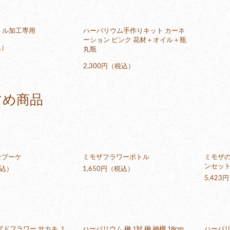
トル加工専用
ハーバリウム手作りキット カーネ
ーション ピンク 花材＋オイル＋瓶
込）
丸瓶
2,300円（税込）
すめ商品
せブーケ
ミモザフラワーボトル
ミモザ
ンセッ
税込）
1,650円（税込）
5,423
ブドフラワー サカキ １
ハーバリウム 榊 1対 榊 神棚 18cm
ハーバリ